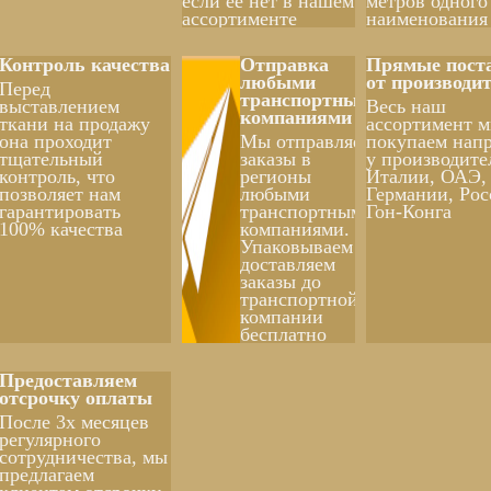
если ее нет в нашем
метров одного
ассортименте
наименования
Контроль качества
Отправка
Прямые пост
любыми
от производи
Перед
транспортными
выставлением
Весь наш
компаниями
ткани на продажу
ассортимент 
она проходит
Мы отправляем
покупаем нап
тщательный
заказы в
у производите
контроль, что
регионы
Италии, ОАЭ,
позволяет нам
любыми
Германии, Рос
гарантировать
транспортными
Гон-Конга
100% качества
компаниями.
Упаковываем и
доставляем
заказы до
транспортной
компании
бесплатно
Предоставляем
отсрочку оплаты
После 3х месяцев
регулярного
сотрудничества, мы
предлагаем