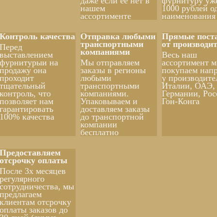
даже если ее нет в
фурнитуру уж
нашем
1000 рублей о
ассортименте
наименования
Контроль качества
Отправка любыми
Прямые пост
транспортными
от производи
Перед
компаниями
выставлением
Весь наш
фурнитурыи на
Мы отправляем
ассортимент 
продажу она
заказы в регионы
покупаем нап
проходит
любыми
у производите
тщательный
транспортными
Италии, ОАЭ,
контроль, что
компаниями.
Германии, Рос
позволяет нам
Упаковываем и
Гон-Конга
гарантировать
доставляем заказы
100% качества
до транспортной
компании
бесплатно
Предоставляем
отсрочку оплаты
После 3х месяцев
регулярного
сотрудничества, мы
предлагаем
клиентам отсрочку
оплаты заказов до