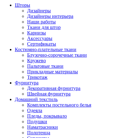
Шторы
Дизайнеры
Дизайнеры интерьера
Наши работы
Ткани для штор
Карнизы
Аксессуары
Сертификаты
Костюмно-плательные ткани
Блузочно-сорочечные ткани
Кружево
Пальтовые ткани
Прикладные материалы
Трикотаж
Фурнитура
Декоративная фурнитура
Швейная фурнитура
Домашний текстиль
Комплекты постельного белья
Одеяла
Пледы, покрывало
Подушки
Наматрасники
Полотенца