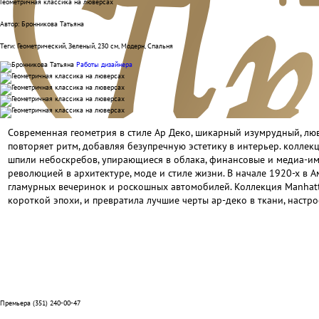
Геометричная классика на люверсах
Автор: Бронникова Татьяна
Теги:
Геометрический, Зеленый, 230 см, Модерн, Спальня
Работы дизайнера
Современная геометрия в стиле Ар Деко, шикарный изумрудный, люв
повторяет ритм, добавляя безупречную эстетику в интерьер. коллек
шпили небоскребов, упирающиеся в облака, финансовые и медиа-имп
революцией в архитектуре, моде и стиле жизни. В начале 1920-х в А
гламурных вечеринок и роскошных автомобилей. Коллекция Manhatta
короткой эпохи, и превратила лучшие черты ар-деко в ткани, настр
Премьера (351) 240-00-47