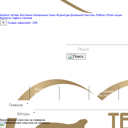
Каталог
Шторы
Костюмно-плательные ткани
Фурнитура
Домашний текстиль
Работы
Оптом
Акции
Контакты
Адреса салонов
×
Скидка новоселам -15%
(351) 240-00-47
КОНТАКТЫ
АКЦИИ
Костюмно-
Домашний
Шторы
плательные
Фурнитура
текстиль
ткани
•
Главная
Работы
Оптом
•
Шторы
Геометричная классика на люверсах