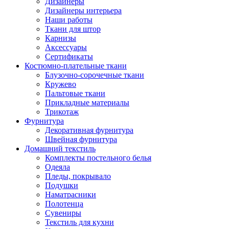
Дизайнеры
Дизайнеры интерьера
Наши работы
Ткани для штор
Карнизы
Аксессуары
Сертификаты
Костюмно-плательные ткани
Блузочно-сорочечные ткани
Кружево
Пальтовые ткани
Прикладные материалы
Трикотаж
Фурнитура
Декоративная фурнитура
Швейная фурнитура
Домашний текстиль
Комплекты постельного белья
Одеяла
Пледы, покрывало
Подушки
Наматрасники
Полотенца
Сувениры
Текстиль для кухни