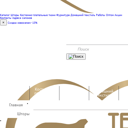
Каталог
Шторы
Костюмно-плательные ткани
Фурнитура
Домашний текстиль
Работы
Оптом
Акции
Контакты
Адреса салонов
×
Скидка новоселам -15%
(351) 240-00-47
КОНТАКТЫ
АКЦИИ
Костюмно-
Домашний
Шторы
плательные
Фурнитура
текстиль
ткани
•
Главная
Работы
Оптом
Шторы
•