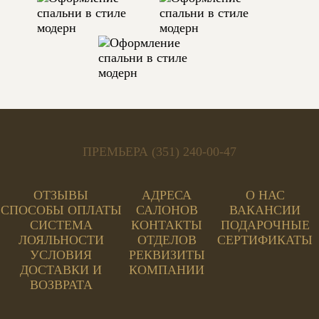
ТЕГИ:
РАСТИТЕЛЬНЫЙ, БЕЖЕВЫЙ, 260 СМ,
МОДЕРН, ДРУГАЯ КОМНАТА
ПРЕМЬЕРА (351) 240-00-47
ОТЗЫВЫ
АДРЕСА
О НАС
СПОСОБЫ ОПЛАТЫ
САЛОНОВ
ВАКАНСИИ
СИСТЕМА
КОНТАКТЫ
ПОДАРОЧНЫЕ
ЛОЯЛЬНОСТИ
ОТДЕЛОВ
СЕРТИФИКАТЫ
УСЛОВИЯ
РЕКВИЗИТЫ
ДОСТАВКИ И
КОМПАНИИ
ВОЗВРАТА