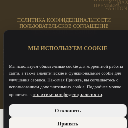
ПОЛИТИКА КОНФИДЕНЦИАЛЬНОСТИ
ПОЛЬЗОВАТЕЛЬСКОЕ СОГЛАШЕНИЕ
ПЕРСОНАЛЬНЫЕ ДАННЫЕ
Адреса салонов:
ИНН: 744815499707
МЫ ИСПОЛЬЗУЕМ COOKIE
ул. Труда, 185а, 2 этаж ЦИ
ОГРН:
Магнит
312744819800021
ул. Кирова, 23А Премьера
Мы используем обязательные cookie для корректной работы
ул. Кирова, 23А - оптовый
отдел
сайта, а также аналитические и функциональные cookie для
улучшения сервиса. Нажимая Принять, вы соглашаетесь с
использованием дополнительных cookie. Подробнее можно
политике конфиденциальности
прочитать в
.
Отклонить
Принять