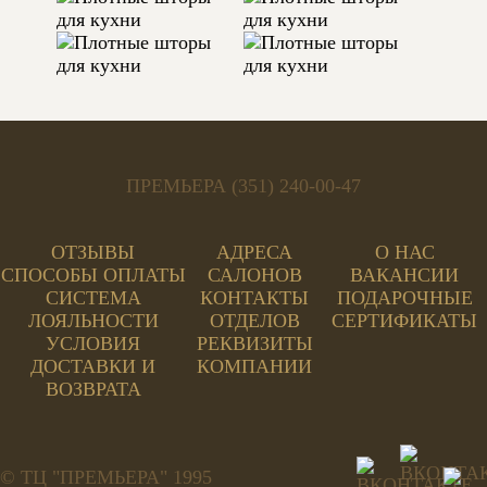
ТЕГИ:
БЕЗ РИСУНКА, БЕЖЕВЫЙ, 230 СМ,
МОДЕРН, КУХНЯ
ПРЕМЬЕРА (351) 240-00-47
ОТЗЫВЫ
АДРЕСА
О НАС
СПОСОБЫ ОПЛАТЫ
САЛОНОВ
ВАКАНСИИ
СИСТЕМА
КОНТАКТЫ
ПОДАРОЧНЫЕ
ЛОЯЛЬНОСТИ
ОТДЕЛОВ
СЕРТИФИКАТЫ
УСЛОВИЯ
РЕКВИЗИТЫ
ДОСТАВКИ И
КОМПАНИИ
ВОЗВРАТА
© ТЦ "ПРЕМЬЕРА" 1995