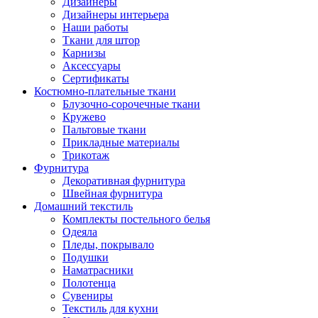
Дизайнеры
Дизайнеры интерьера
Наши работы
Ткани для штор
Карнизы
Аксессуары
Сертификаты
Костюмно-плательные ткани
Блузочно-сорочечные ткани
Кружево
Пальтовые ткани
Прикладные материалы
Трикотаж
Фурнитура
Декоративная фурнитура
Швейная фурнитура
Домашний текстиль
Комплекты постельного белья
Одеяла
Пледы, покрывало
Подушки
Наматрасники
Полотенца
Сувениры
Текстиль для кухни