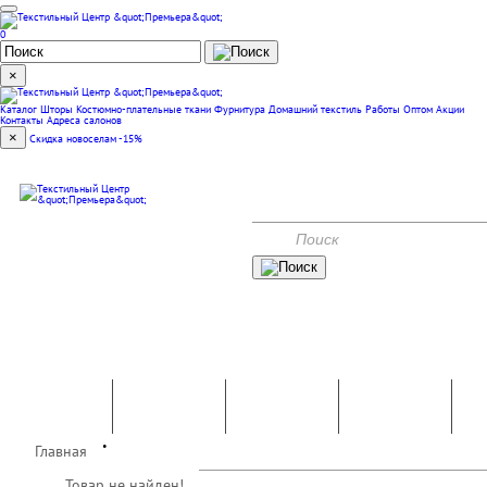
0
×
Каталог
Шторы
Костюмно-плательные ткани
Фурнитура
Домашний текстиль
Работы
Оптом
Акции
Контакты
Адреса салонов
×
Скидка новоселам -15%
(351) 240-00-47
КОНТАКТЫ
АКЦИИ
Костюмно-
Домашний
Шторы
плательные
Фурнитура
текстиль
ткани
•
Главная
Работы
Оптом
Товар не найден!