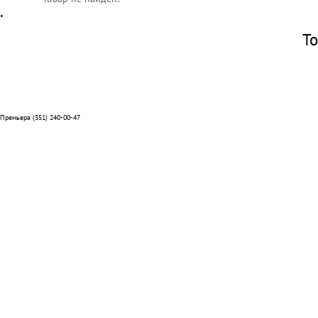
•
То
Премьера (351) 240-00-47
Отзывы
Способы оплаты
Система лояльности
Условия доставки и возврата
Адреса салонов
Контакты отделов
Реквизиты компании
О нас
Вакансии
Подарочные сертификаты