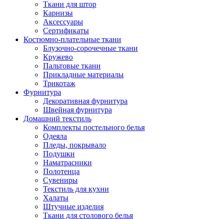
Ткани для штор
Карнизы
Аксессуары
Сертификаты
Костюмно-плательные ткани
Блузочно-сорочечные ткани
Кружево
Пальтовые ткани
Прикладные материалы
Трикотаж
Фурнитура
Декоративная фурнитура
Швейная фурнитура
Домашний текстиль
Комплекты постельного белья
Одеяла
Пледы, покрывало
Подушки
Наматрасники
Полотенца
Сувениры
Текстиль для кухни
Халаты
Штучные изделия
Ткани для столового белья