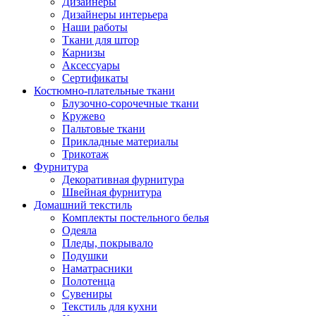
Дизайнеры
Дизайнеры интерьера
Наши работы
Ткани для штор
Карнизы
Аксессуары
Сертификаты
Костюмно-плательные ткани
Блузочно-сорочечные ткани
Кружево
Пальтовые ткани
Прикладные материалы
Трикотаж
Фурнитура
Декоративная фурнитура
Швейная фурнитура
Домашний текстиль
Комплекты постельного белья
Одеяла
Пледы, покрывало
Подушки
Наматрасники
Полотенца
Сувениры
Текстиль для кухни