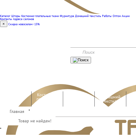
Каталог
Шторы
Костюмно-плательные ткани
Фурнитура
Домашний текстиль
Работы
Оптом
Акции
Контакты
Адреса салонов
×
Скидка новоселам -15%
(351) 240-00-47
КОНТАКТЫ
АКЦИИ
Костюмно-
Домашний
Шторы
плательные
Фурнитура
текстиль
ткани
•
Главная
Работы
Оптом
Товар не найден!
•