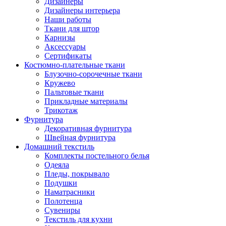
Дизайнеры
Дизайнеры интерьера
Наши работы
Ткани для штор
Карнизы
Аксессуары
Сертификаты
Костюмно-плательные ткани
Блузочно-сорочечные ткани
Кружево
Пальтовые ткани
Прикладные материалы
Трикотаж
Фурнитура
Декоративная фурнитура
Швейная фурнитура
Домашний текстиль
Комплекты постельного белья
Одеяла
Пледы, покрывало
Подушки
Наматрасники
Полотенца
Сувениры
Текстиль для кухни