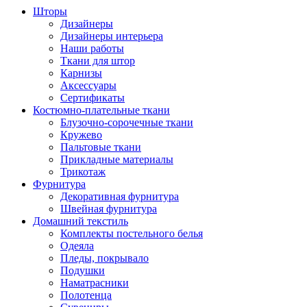
Шторы
Дизайнеры
Дизайнеры интерьера
Наши работы
Ткани для штор
Карнизы
Аксессуары
Сертификаты
Костюмно-плательные ткани
Блузочно-сорочечные ткани
Кружево
Пальтовые ткани
Прикладные материалы
Трикотаж
Фурнитура
Декоративная фурнитура
Швейная фурнитура
Домашний текстиль
Комплекты постельного белья
Одеяла
Пледы, покрывало
Подушки
Наматрасники
Полотенца