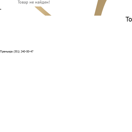
Товар не найден!
•
То
Премьера (351) 240-00-47
Отзывы
Способы оплаты
Система лояльности
Условия доставки и возврата
Адреса салонов
Контакты отделов
Реквизиты компании
О нас
Вакансии
Подарочные сертификаты