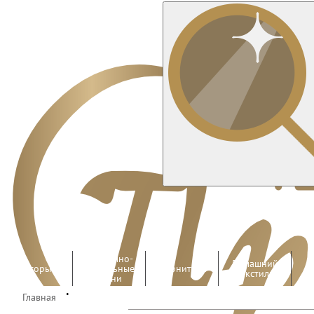
Костюмно-
Домашний
Шторы
плательные
Фурнитура
текстиль
ткани
•
Главная
Работы
Оптом