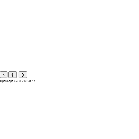
×
❮
❯
Премьера (351) 240-00-47
Отзывы
Способы оплаты
Система лояльности
Условия доставки и возврата
Адреса салонов
Контакты отделов
Реквизиты компании