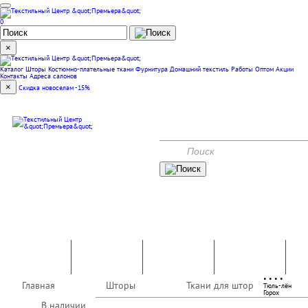
0
×
Каталог
Шторы
Костюмно-плательные ткани
Фурнитура
Домашний текстиль
Работы
Оптом
Акции
Контакты
Адреса салонов
×
Скидка новоселам -15%
(351) 240-00-47
КОНТАКТЫ
АКЦИИ
Костюмно-
Домашний
Шторы
плательные
Фурнитура
текстиль
ткани
•
•
•
•
Главная
Шторы
Ткани для штор
Тюль-лён
Работы
Оптом
Горох
В наличии