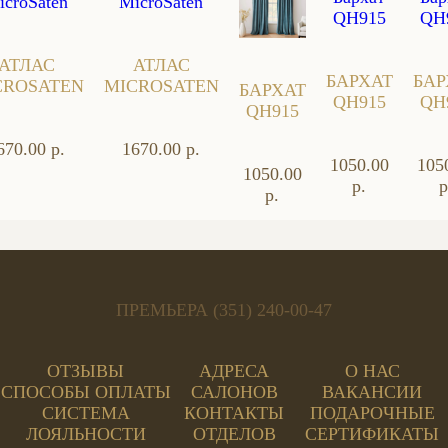
АТЛАС
АТЛАС
БАРХАТ
БАР
CROSATEN
MICROSATEN
БАРХАТ
QH915
QH
QH915
670.00 р.
1670.00 р.
1050.00
105
1050.00
р.
р
р.
ПРЕМЬЕРА (351) 240-00-47
ОТЗЫВЫ
АДРЕСА
О НАС
СПОСОБЫ ОПЛАТЫ
САЛОНОВ
ВАКАНСИИ
СИСТЕМА
КОНТАКТЫ
ПОДАРОЧНЫЕ
ЛОЯЛЬНОСТИ
ОТДЕЛОВ
СЕРТИФИКАТЫ