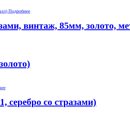
Подробнее
ами, винтаж, 85мм, золото, ме
золото)
нее
, серебро со стразами)