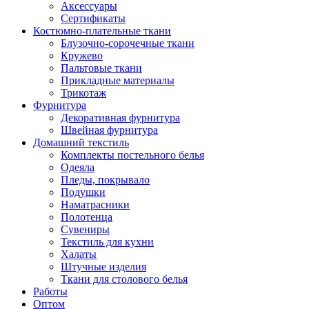
Аксессуары
Сертификаты
Костюмно-плательные ткани
Блузочно-сорочечные ткани
Кружево
Пальтовые ткани
Прикладные материалы
Трикотаж
Фурнитура
Декоративная фурнитура
Швейная фурнитура
Домашний текстиль
Комплекты постельного белья
Одеяла
Пледы, покрывало
Подушки
Наматрасники
Полотенца
Сувениры
Текстиль для кухни
Халаты
Штучные изделия
Ткани для столового белья
Работы
Оптом