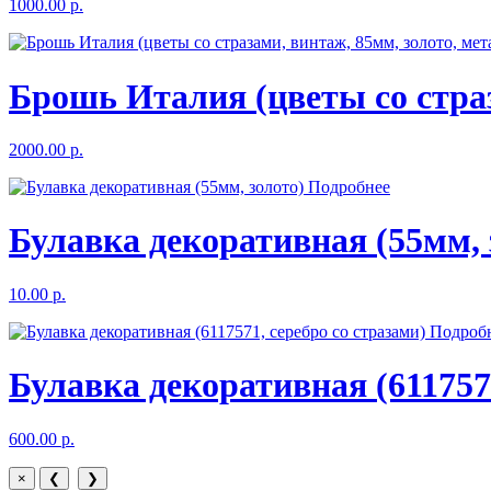
1000.00 р.
Брошь Италия (цветы со страз
2000.00 р.
Подробнее
Булавка декоративная (55мм, 
10.00 р.
Подроб
Булавка декоративная (6117571
600.00 р.
×
❮
❯