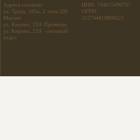
Адреса салонов:
ИНН: 744815499707
ул. Труда, 185а, 2 этаж ЦИ
ОГРН:
Магнит
312744819800021
ул. Кирова, 23А Премьера
ул. Кирова, 23А - оптовый
отдел