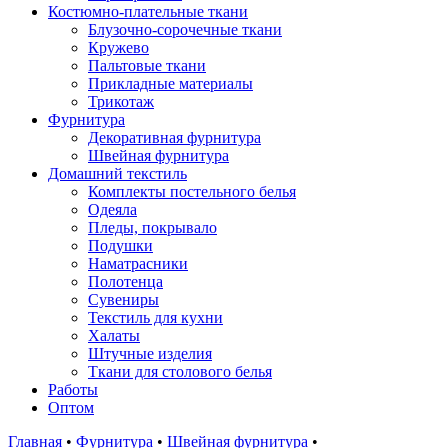
Костюмно-плательные ткани
Блузочно-сорочечные ткани
Кружево
Пальтовые ткани
Прикладные материалы
Трикотаж
Фурнитура
Декоративная фурнитура
Швейная фурнитура
Домашний текстиль
Комплекты постельного белья
Одеяла
Пледы, покрывало
Подушки
Наматрасники
Полотенца
Сувениры
Текстиль для кухни
Халаты
Штучные изделия
Ткани для столового белья
Работы
Оптом
Главная
•
Фурнитура
•
Швейная фурнитура
•