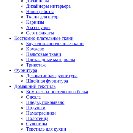
Дизайнеры
Дизайнеры интерьера
Наши работы
Ткани для штор
Карнизы
Аксессуары
Сертификаты
Костюмно-плательные ткани
Блузочно-сорочечные ткани
Кружево
Пальтовые ткани
Прикладные материалы
Трикотаж
Фурнитура
Декоративная фурнитура
Швейная фурнитура
Домашний текстиль
Комплекты постельного белья
Одеяла
Пледы, покрывало
Подушки
Наматрасники
Полотенца
Сувениры
Текстиль для кухни