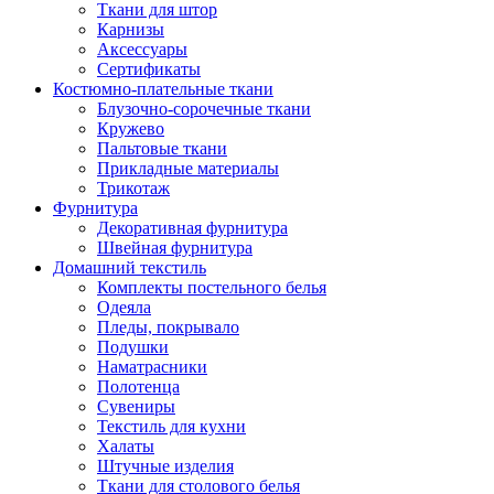
Ткани для штор
Карнизы
Аксессуары
Сертификаты
Костюмно-плательные ткани
Блузочно-сорочечные ткани
Кружево
Пальтовые ткани
Прикладные материалы
Трикотаж
Фурнитура
Декоративная фурнитура
Швейная фурнитура
Домашний текстиль
Комплекты постельного белья
Одеяла
Пледы, покрывало
Подушки
Наматрасники
Полотенца
Сувениры
Текстиль для кухни
Халаты
Штучные изделия
Ткани для столового белья