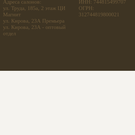
Адреса салонов:
ИНН: 744815499707
ул. Труда, 185а, 2 этаж ЦИ
ОГРН:
Магнит
312744819800021
ул. Кирова, 23А Премьера
ул. Кирова, 23А - оптовый
отдел