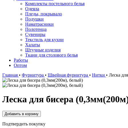
Комплекты постельного белья
Одеяла
Пледы, покрывало
Подушки
Наматрасники
Полотенца
Сувениры
Текстиль для кухни
Халаты
Штучные изделия
Ткани для столового белья
Работы
Оптом
Главная
•
Фурнитура
•
Швейная фурнитура
•
Нитки
•
Леска для
Леска для бисера (0,3мм(200м
Подтвердить покупку