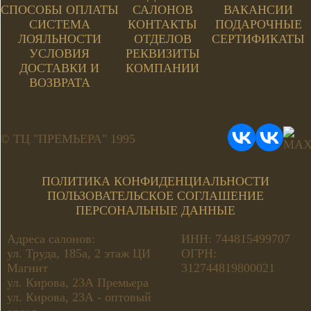
СПОСОБЫ ОПЛАТЫ
САЛОНОВ
ВАКАНСИИ
СИСТЕМА
КОНТАКТЫ
ПОДАРОЧНЫЕ
ЛОЯЛЬНОСТИ
ОТДЕЛОВ
СЕРТИФИКАТЫ
УСЛОВИЯ
РЕКВИЗИТЫ
ДОСТАВКИ И
КОМПАНИИ
ВОЗВРАТА
© ТЦ "ПРЕМЬЕРА" 1995
ПОЛИТИКА КОНФИДЕНЦИАЛЬНОСТИ
ПОЛЬЗОВАТЕЛЬСКОЕ СОГЛАШЕНИЕ
ПЕРСОНАЛЬНЫЕ ДАННЫЕ
Адреса салонов:
ИНН: 744815499707
ул. Труда, 185а, 2 этаж ЦИ
ОГРН:
Магнит
312744819800021
ул. Кирова, 23А Премьера
ул. Кирова, 23А - оптовый