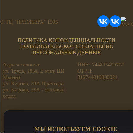
© ТЦ "ПРЕМЬЕРА" 1995
ПОЛИТИКА КОНФИДЕНЦИАЛЬНОСТИ
ПОЛЬЗОВАТЕЛЬСКОЕ СОГЛАШЕНИЕ
ПЕРСОНАЛЬНЫЕ ДАННЫЕ
Адреса салонов:
ИНН: 744815499707
ул. Труда, 185а, 2 этаж ЦИ
ОГРН:
Магнит
312744819800021
ул. Кирова, 23А Премьера
ул. Кирова, 23А - оптовый
отдел
МЫ ИСПОЛЬЗУЕМ COOKIE