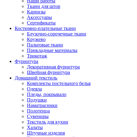
Наши работы
Ткани для штор
Карнизы
Аксессуары
Сертификаты
Костюмно-плательные ткани
Блузочно-сорочечные ткани
Кружево
Пальтовые ткани
Прикладные материалы
Трикотаж
Фурнитура
Декоративная фурнитура
Швейная фурнитура
Домашний текстиль
Комплекты постельного белья
Одеяла
Пледы, покрывало
Подушки
Наматрасники
Полотенца
Сувениры
Текстиль для кухни
Халаты
Штучные изделия