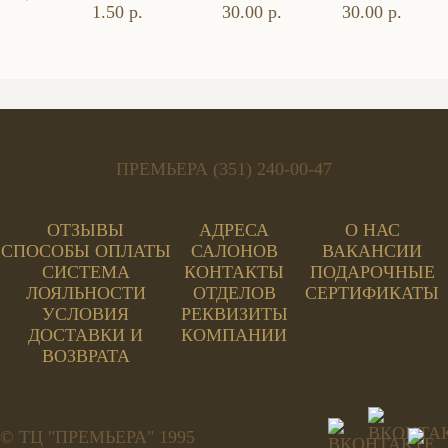
1.50 р.
30.00 р.
30.00 р.
ПРЕМЬЕРА (351) 240-00-47
ОТЗЫВЫ
АДРЕСА
О НАС
СПОСОБЫ ОПЛАТЫ
САЛОНОВ
ВАКАНСИИ
СИСТЕМА
КОНТАКТЫ
ПОДАРОЧНЫЕ
ЛОЯЛЬНОСТИ
ОТДЕЛОВ
СЕРТИФИКАТЫ
УСЛОВИЯ
РЕКВИЗИТЫ
ДОСТАВКИ И
КОМПАНИИ
ВОЗВРАТА
© ТЦ "ПРЕМЬЕРА" 1995