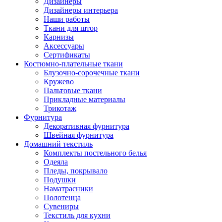
Дизайнеры
Дизайнеры интерьера
Наши работы
Ткани для штор
Карнизы
Аксессуары
Сертификаты
Костюмно-плательные ткани
Блузочно-сорочечные ткани
Кружево
Пальтовые ткани
Прикладные материалы
Трикотаж
Фурнитура
Декоративная фурнитура
Швейная фурнитура
Домашний текстиль
Комплекты постельного белья
Одеяла
Пледы, покрывало
Подушки
Наматрасники
Полотенца
Сувениры
Текстиль для кухни