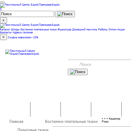
0
×
Каталог
Шторы
Костюмно-плательные ткани
Фурнитура
Домашний текстиль
Работы
Оптом
Акции
Контакты
Адреса салонов
×
Скидка новоселам -15%
(351) 240-00-47
КОНТАКТЫ
АКЦИИ
Костюмно-
Домашний
Шторы
плательные
Фурнитура
текстиль
ткани
•
•
•
Кашемир
Главная
Костюмно-плательные ткани
Pieso
Работы
Оптом
Пальтовые ткани