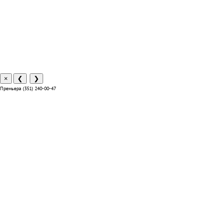
×
❮
❯
Премьера (351) 240-00-47
Отзывы
Способы оплаты
Система лояльности
Условия доставки и возврата
Адреса салонов
Контакты отделов
Реквизиты компании
О нас
Вакансии
Подарочные сертификаты