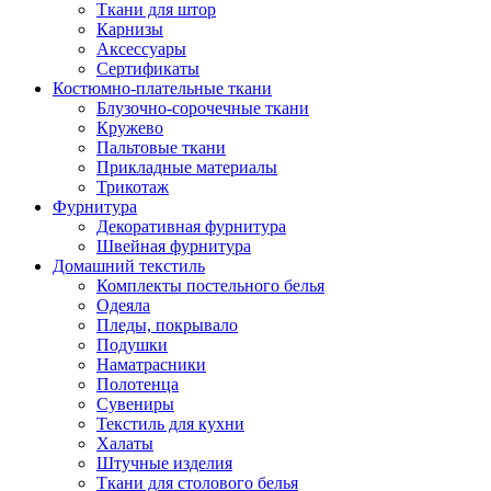
Ткани для штор
Карнизы
Аксессуары
Сертификаты
Костюмно-плательные ткани
Блузочно-сорочечные ткани
Кружево
Пальтовые ткани
Прикладные материалы
Трикотаж
Фурнитура
Декоративная фурнитура
Швейная фурнитура
Домашний текстиль
Комплекты постельного белья
Одеяла
Пледы, покрывало
Подушки
Наматрасники
Полотенца
Сувениры
Текстиль для кухни
Халаты
Штучные изделия
Ткани для столового белья