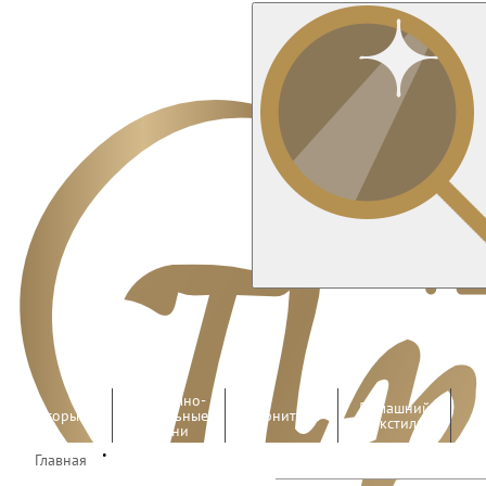
Костюмно-
Домашний
Шторы
плательные
Фурнитура
текстиль
ткани
•
Главная
Работы
Оптом