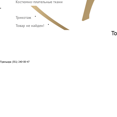
Костюмно-плательные ткани
•
•
Трикотаж
•
Товар не найден!
То
Премьера (351) 240-00-47
Отзывы
Способы оплаты
Система лояльности
Условия доставки и возврата
Адреса салонов
Контакты отделов
Реквизиты компании
О нас