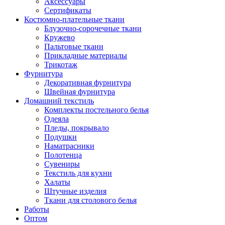
Аксессуары
Сертификаты
Костюмно-плательные ткани
Блузочно-сорочечные ткани
Кружево
Пальтовые ткани
Прикладные материалы
Трикотаж
Фурнитура
Декоративная фурнитура
Швейная фурнитура
Домашний текстиль
Комплекты постельного белья
Одеяла
Пледы, покрывало
Подушки
Наматрасники
Полотенца
Сувениры
Текстиль для кухни
Халаты
Штучные изделия
Ткани для столового белья
Работы
Оптом