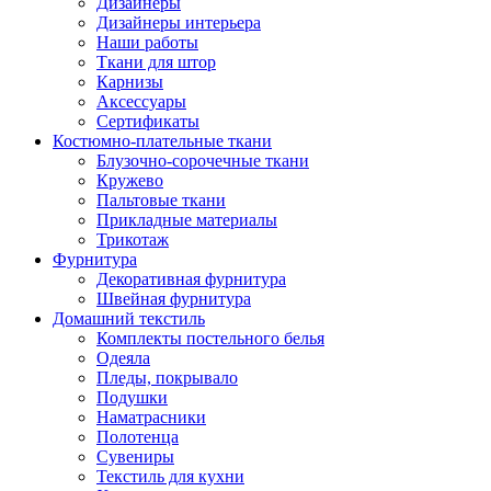
Дизайнеры
Дизайнеры интерьера
Наши работы
Ткани для штор
Карнизы
Аксессуары
Сертификаты
Костюмно-плательные ткани
Блузочно-сорочечные ткани
Кружево
Пальтовые ткани
Прикладные материалы
Трикотаж
Фурнитура
Декоративная фурнитура
Швейная фурнитура
Домашний текстиль
Комплекты постельного белья
Одеяла
Пледы, покрывало
Подушки
Наматрасники
Полотенца
Сувениры
Текстиль для кухни