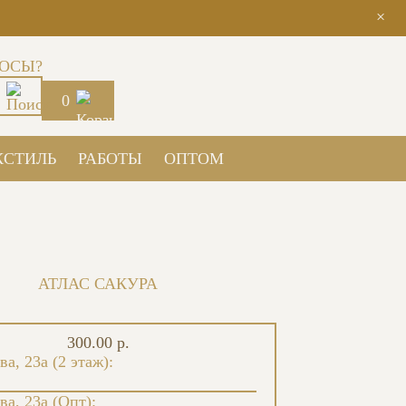
×
ОСЫ?
0
КСТИЛЬ
РАБОТЫ
ОПТОМ
АТЛАС САКУРА
300.00 р.
ва, 23а (2 этаж):
ва, 23а (Опт):