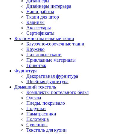
Дизайнеры
Дизайнеры интерьера
Наши работы
Ткани для штор
Карнизы
Аксессуары
Сертификаты
Костюмно-плательные ткани
Блузочно-сорочечные ткани
Кружево
Пальтовые ткани
Прикладные материалы
Трикотаж
Фурнитура
Декоративная фурнитура
Швейная фурнитура
Домашний текстиль
Комплекты постельного белья
Одеяла
Пледы, покрывало
Подушки
Наматрасники
Полотенца
Сувениры
Текстиль для кухни