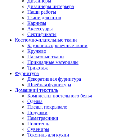
Дизайнеры
Дизайнеры интерьера
Наши работы
Ткани для штор
Карнизы
Аксессуары
Сертификаты
Костюмно-плательные ткани
Блузочно-сорочечные ткани
Кружево
Пальтовые ткани
Прикладные материалы
Трикотаж
Фурнитура
Декоративная фурнитура
Швейная фурнитура
Домашний текстиль
Комплекты постельного белья
Одеяла
Пледы, покрывало
Подушки
Наматрасники
Полотенца
Сувениры
Текстиль для кухни