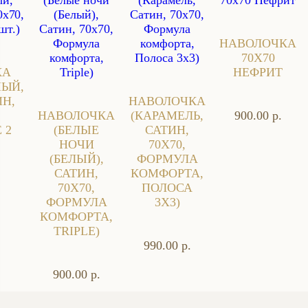
НАВОЛОЧКА
70Х70
КА
НЕФРИТ
НЫЙ,
Н,
НАВОЛОЧКА
НАВОЛОЧКА
(КАРАМЕЛЬ,
900.00 р.
 2
(БЕЛЫЕ
САТИН,
НОЧИ
70X70,
(БЕЛЫЙ),
ФОРМУЛА
САТИН,
КОМФОРТА,
70X70,
ПОЛОСА
ФОРМУЛА
3X3)
КОМФОРТА,
TRIPLE)
990.00 р.
900.00 р.