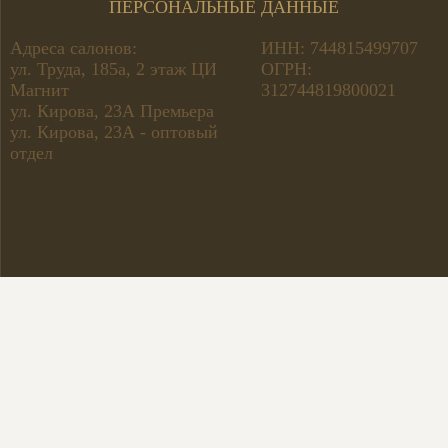
ПЕРСОНАЛЬНЫЕ ДАННЫЕ
Адреса салонов:
ИНН: 744815499707
ул. Труда, 185а, 2 этаж ЦИ
ОГРН:
Магнит
312744819800021
ул. Кирова, 23А Премьера
ул. Кирова, 23А - оптовый
отдел