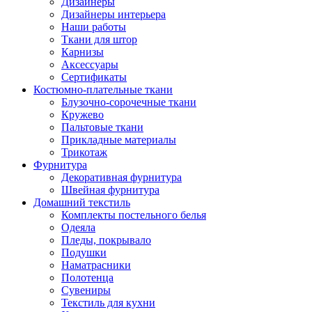
Дизайнеры
Дизайнеры интерьера
Наши работы
Ткани для штор
Карнизы
Аксессуары
Сертификаты
Костюмно-плательные ткани
Блузочно-сорочечные ткани
Кружево
Пальтовые ткани
Прикладные материалы
Трикотаж
Фурнитура
Декоративная фурнитура
Швейная фурнитура
Домашний текстиль
Комплекты постельного белья
Одеяла
Пледы, покрывало
Подушки
Наматрасники
Полотенца
Сувениры
Текстиль для кухни