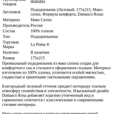
0040494
товаров
Пододеяльник (Лиловый, 175x215, Мако-
Заголовок
сатин, Формула комфорта, Damasco Rosa)
Материал
Мако Сатин
Производитель
Россия
Состав
100% хлопок
Тип
Пододеяльники
Торговая
La Prima ®
Марка
Наличие:
В наличии
Размер
175х215
Премиальный пододеяльник из мако сатина создан для
комфортного сна и стильного оформления спальни. Материал
изготовлен из 100% хлопка, отличается особой мягкостью,
гладкостью и приятными тактильными ощущениями.
Благородный лиловый оттенок придает интерьеру спальни
атмосферу спокойствия и элегантности. Изысканный дизайн
Damasco Rosa добавляет изделию утонченный вид и
гармонично сочетается с классическими и современными
стилями интерьера.
Мако сатин отличается плотным переплетением нитей,