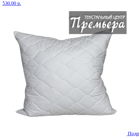
530.00 р.
Подр