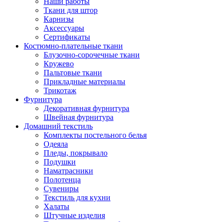
Наши работы
Ткани для штор
Карнизы
Аксессуары
Сертификаты
Костюмно-плательные ткани
Блузочно-сорочечные ткани
Кружево
Пальтовые ткани
Прикладные материалы
Трикотаж
Фурнитура
Декоративная фурнитура
Швейная фурнитура
Домашний текстиль
Комплекты постельного белья
Одеяла
Пледы, покрывало
Подушки
Наматрасники
Полотенца
Сувениры
Текстиль для кухни
Халаты
Штучные изделия