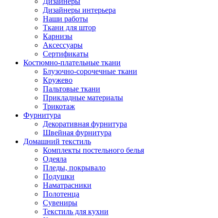
Дизайнеры
Дизайнеры интерьера
Наши работы
Ткани для штор
Карнизы
Аксессуары
Сертификаты
Костюмно-плательные ткани
Блузочно-сорочечные ткани
Кружево
Пальтовые ткани
Прикладные материалы
Трикотаж
Фурнитура
Декоративная фурнитура
Швейная фурнитура
Домашний текстиль
Комплекты постельного белья
Одеяла
Пледы, покрывало
Подушки
Наматрасники
Полотенца
Сувениры
Текстиль для кухни