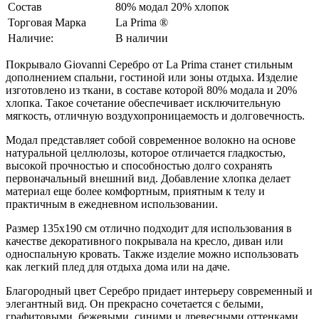
Состав
80% модал 20% хлопок
Торговая Марка
La Prima ®
Наличие:
В наличии
Покрывало Giovanni Серебро от La Prima станет стильным
дополнением спальни, гостиной или зоны отдыха. Изделие
изготовлено из ткани, в составе которой 80% модала и 20%
хлопка. Такое сочетание обеспечивает исключительную
мягкость, отличную воздухопроницаемость и долговечность.
Модал представляет собой современное волокно на основе
натуральной целлюлозы, которое отличается гладкостью,
высокой прочностью и способностью долго сохранять
первоначальный внешний вид. Добавление хлопка делает
материал еще более комфортным, приятным к телу и
практичным в ежедневном использовании.
Размер 135x190 см отлично подходит для использования в
качестве декоративного покрывала на кресло, диван или
односпальную кровать. Также изделие можно использовать
как легкий плед для отдыха дома или на даче.
Благородный цвет Серебро придает интерьеру современный и
элегантный вид. Он прекрасно сочетается с белыми,
графитовыми, бежевыми, синими и древесными оттенками,