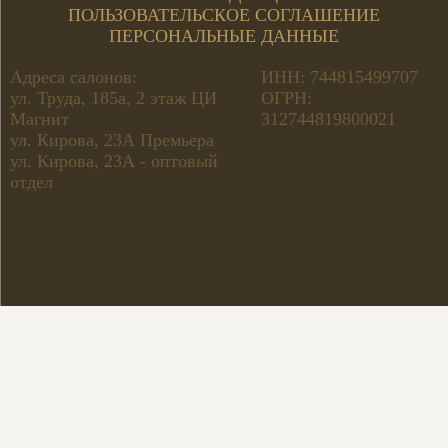
ПОЛЬЗОВАТЕЛЬСКОЕ СОГЛАШЕНИЕ
ПЕРСОНАЛЬНЫЕ ДАННЫЕ
Адреса салонов:
ИНН: 744815499707
ул. Труда, 185а, 2 этаж ЦИ
ОГРН:
Магнит
312744819800021
ул. Кирова, 23А Премьера
ул. Кирова, 23А - оптовый
отдел