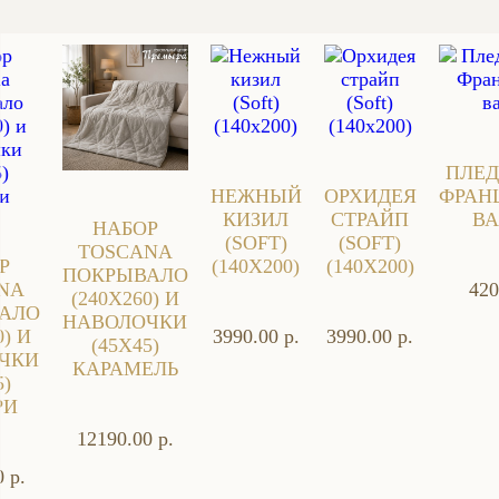
ПЛЕД
НЕЖНЫЙ
ОРХИДЕЯ
ФРАН
КИЗИЛ
СТРАЙП
ВА
НАБОР
(SOFT)
(SOFT)
TOSCANA
Р
(140X200)
(140X200)
ПОКРЫВАЛО
NA
420
(240X260) И
АЛО
НАВОЛОЧКИ
0) И
3990.00 р.
3990.00 р.
(45X45)
ЧКИ
КАРАМЕЛЬ
5)
РИ
12190.00 р.
 р.