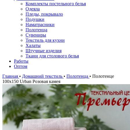
Комплекты постельного белья
Одеяла
Пледы, покрывало
Подушки
Наматрасники
Полотенца
Сувениры
Текстиль для кухни
Халаты
Штучные изделия
Ткани для столового белья
Работы
Оптом
Главная
•
Домашний текстиль
•
Полотенца
•
Полотенце
100х150 Urban Розовая камея