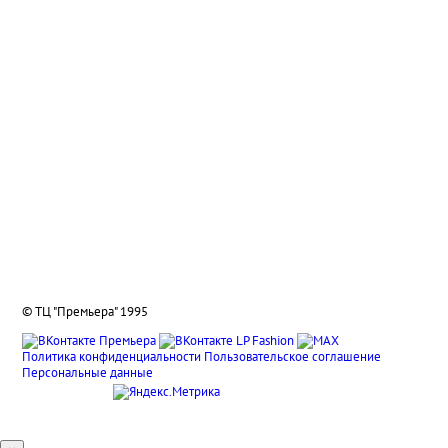
Отзывы
Способы оплаты
Система лояльности
Условия доставки и возврата
Адреса салонов
Контакты отделов
Реквизиты компании
О нас
Вакансии
Подарочные сертификаты
© ТЦ "Премьера" 1995
Политика конфиденциальности
Пользовательское соглашение
Персональные данные