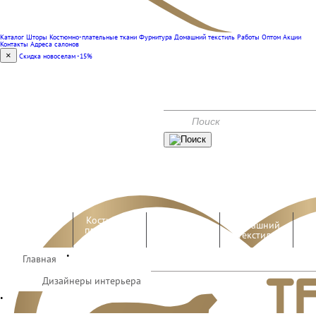
Каталог
Шторы
Костюмно-плательные ткани
Фурнитура
Домашний текстиль
Работы
Оптом
Акции
Контакты
Адреса салонов
×
Скидка новоселам -15%
(351) 240-00-47
КОНТАКТЫ
АКЦИИ
Костюмно-
Домашний
Шторы
плательные
Фурнитура
текстиль
ткани
•
Главная
Работы
Оптом
Дизайнеры интерьера
•