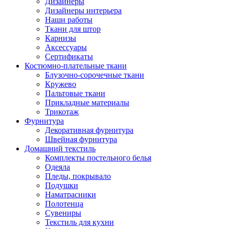
Дизайнеры
Дизайнеры интерьера
Наши работы
Ткани для штор
Карнизы
Аксессуары
Сертификаты
Костюмно-плательные ткани
Блузочно-сорочечные ткани
Кружево
Пальтовые ткани
Прикладные материалы
Трикотаж
Фурнитура
Декоративная фурнитура
Швейная фурнитура
Домашний текстиль
Комплекты постельного белья
Одеяла
Пледы, покрывало
Подушки
Наматрасники
Полотенца
Сувениры
Текстиль для кухни