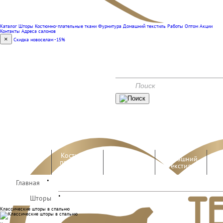
Каталог
Шторы
Костюмно-плательные ткани
Фурнитура
Домашний текстиль
Работы
Оптом
Акции
Контакты
Адреса салонов
×
Скидка новоселам -15%
(351) 240-00-47
КОНТАКТЫ
АКЦИИ
Костюмно-
Домашний
Шторы
плательные
Фурнитура
текстиль
ткани
•
Главная
Работы
Оптом
•
Шторы
Классические шторы в спальню