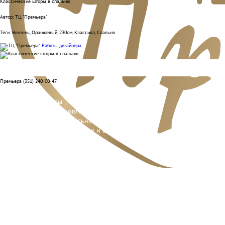
Классические шторы в спальню
Автор: ТЦ "Премьера"
Теги:
Вензель, Оранжевый, 230см, Классика, Спальня
Работы дизайнера
Премьера (351) 240-00-47
Отзывы
Способы оплаты
Система лояльности
Условия доставки и возврата
Адреса салонов
Контакты отделов
Реквизиты компании
О нас
Вакансии
Подарочные сертификаты