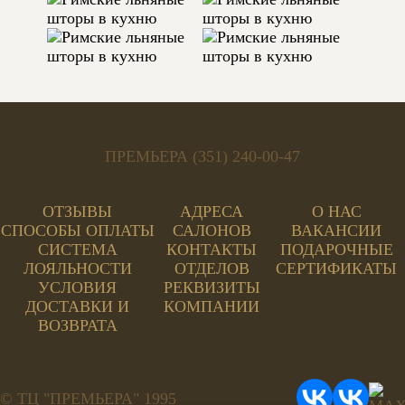
ТЕГИ:
ПОЛОСЫ, КОРИЧНЕВЫЙ, 200 СМ,
МОДЕРН, КУХНЯ
ПРЕМЬЕРА (351) 240-00-47
ОТЗЫВЫ
АДРЕСА
О НАС
СПОСОБЫ ОПЛАТЫ
САЛОНОВ
ВАКАНСИИ
СИСТЕМА
КОНТАКТЫ
ПОДАРОЧНЫЕ
ЛОЯЛЬНОСТИ
ОТДЕЛОВ
СЕРТИФИКАТЫ
УСЛОВИЯ
РЕКВИЗИТЫ
ДОСТАВКИ И
КОМПАНИИ
ВОЗВРАТА
© ТЦ "ПРЕМЬЕРА" 1995