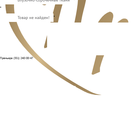
Блузочно-сорочечные ткани
•
•
Товар не найден!
Премьера (351) 240-00-47
Отзывы
Способы оплаты
Система лояльности
Условия доставки и возврата
Адреса салонов
Контакты отделов
Реквизиты компании
О нас
Вакансии
Подарочные сертификаты