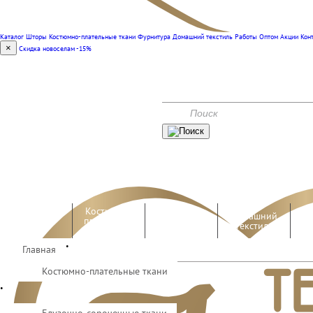
Каталог
Шторы
Костюмно-плательные ткани
Фурнитура
Домашний текстиль
Работы
Оптом
Акции
Кон
×
Скидка новоселам -15%
(351) 240-00-47
КОНТАКТЫ
АКЦИИ
Костюмно-
Домашний
Шторы
плательные
Фурнитура
текстиль
ткани
•
Главная
Костюмно-плательные ткани
•