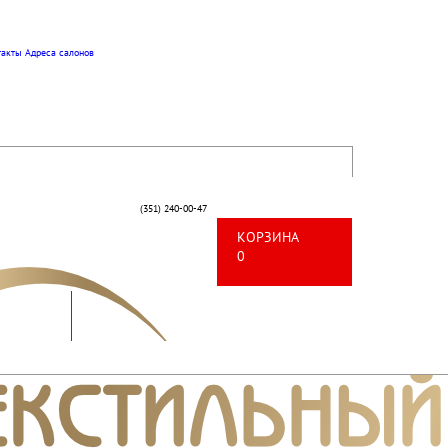
такты
Адреса салонов
(351) 240-00-47
КОРЗИНА
0
Работы
Оптом